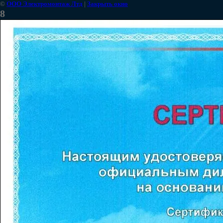
©
ООО Электромонтаж Лтд
|
Закрыть окно
8